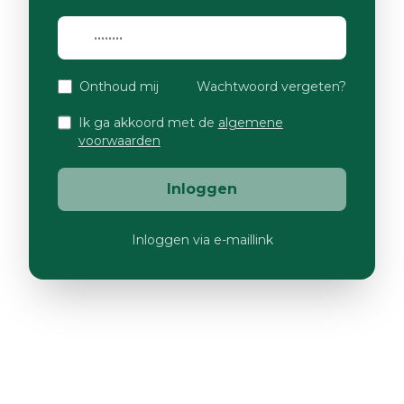
Onthoud mij
Wachtwoord vergeten?
Ik ga akkoord met de
algemene
voorwaarden
Inloggen
Inloggen via e-maillink