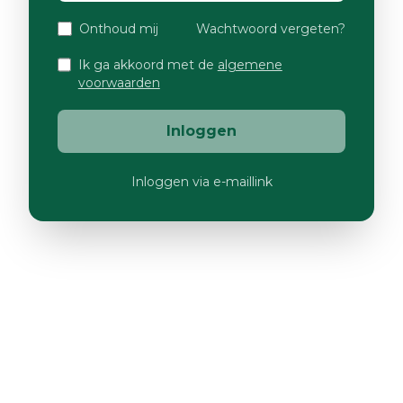
Onthoud mij
Wachtwoord vergeten?
Ik ga akkoord met de
algemene
voorwaarden
Inloggen
Inloggen via e-maillink