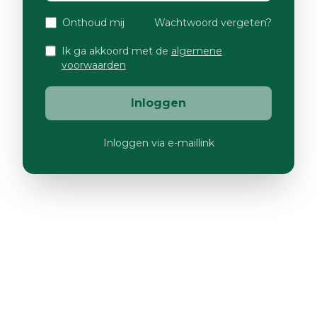
Onthoud mij
Wachtwoord vergeten?
Ik ga akkoord met de
algemene
voorwaarden
Inloggen
Inloggen via e-maillink