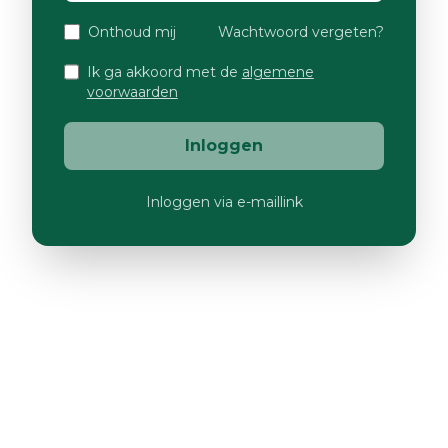
Onthoud mij
Wachtwoord vergeten?
Ik ga akkoord met de
algemene
voorwaarden
Inloggen
Inloggen via e-maillink