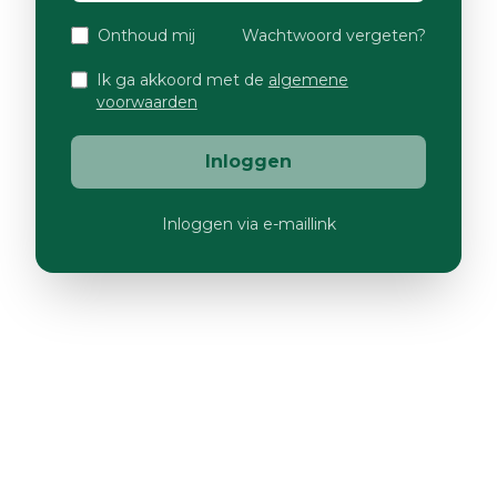
Onthoud mij
Wachtwoord vergeten?
Ik ga akkoord met de
algemene
voorwaarden
Inloggen
Inloggen via e-maillink