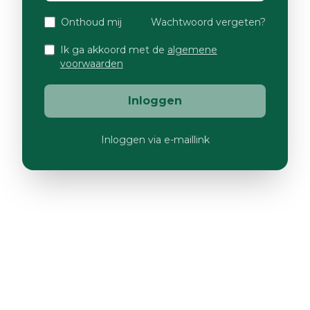
Onthoud mij
Wachtwoord vergeten?
Ik ga akkoord met de
algemene
voorwaarden
Inloggen
Inloggen via e-maillink