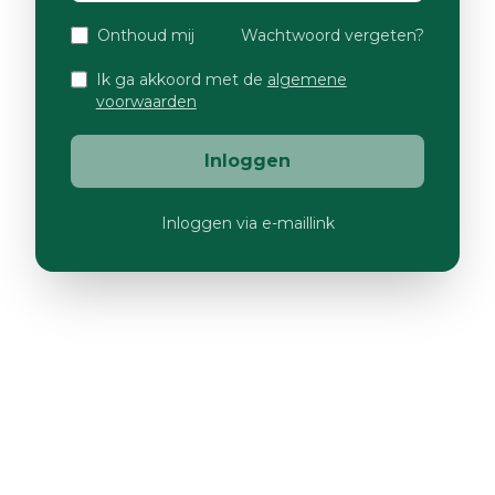
Onthoud mij
Wachtwoord vergeten?
Ik ga akkoord met de
algemene
voorwaarden
Inloggen
Inloggen via e-maillink