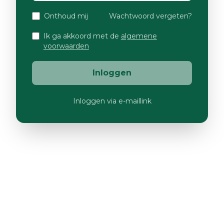
Onthoud mij
Wachtwoord vergeten?
Ik ga akkoord met de
algemene
voorwaarden
Inloggen
Inloggen via e-maillink