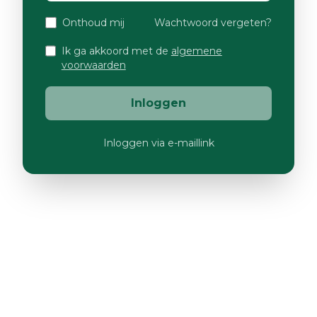
Onthoud mij
Wachtwoord vergeten?
Ik ga akkoord met de
algemene
voorwaarden
Inloggen
Inloggen via e-maillink