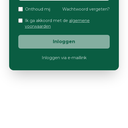
Onthoud mij
Wachtwoord vergeten?
Ik ga akkoord met de
algemene
voorwaarden
Inloggen
Inloggen via e-maillink