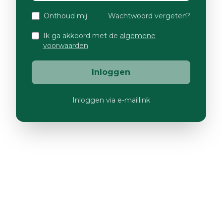
Onthoud mij
Wachtwoord vergeten?
Ik ga akkoord met de
algemene
voorwaarden
Inloggen
Inloggen via e-maillink