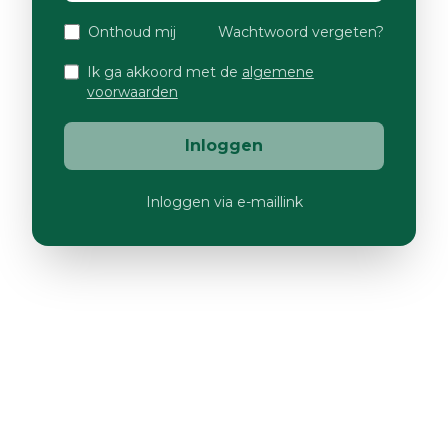
Onthoud mij
Wachtwoord vergeten?
Ik ga akkoord met de
algemene
voorwaarden
Inloggen
Inloggen via e-maillink