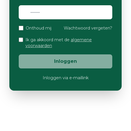
Onthoud mij
Wachtwoord vergeten?
Ik ga akkoord met de
algemene
voorwaarden
Inloggen
Inloggen via e-maillink