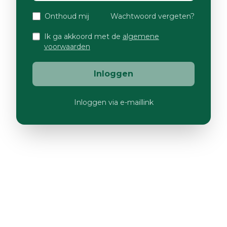
Onthoud mij
Wachtwoord vergeten?
Ik ga akkoord met de
algemene
voorwaarden
Inloggen
Inloggen via e-maillink