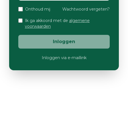
Onthoud mij
Wachtwoord vergeten?
Ik ga akkoord met de
algemene
voorwaarden
Inloggen
Inloggen via e-maillink