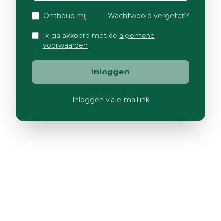
Onthoud mij
Wachtwoord vergeten?
Ik ga akkoord met de
algemene
voorwaarden
Inloggen
Inloggen via e-maillink