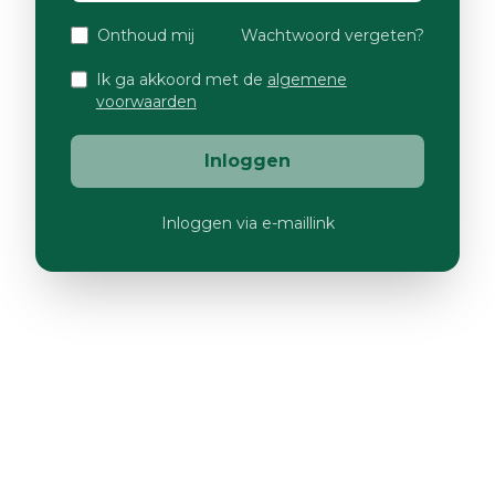
Onthoud mij
Wachtwoord vergeten?
Ik ga akkoord met de
algemene
voorwaarden
Inloggen
Inloggen via e-maillink