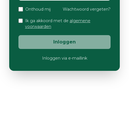
Onthoud mij
Wachtwoord vergeten?
Ik ga akkoord met de
algemene
voorwaarden
Inloggen
Inloggen via e-maillink