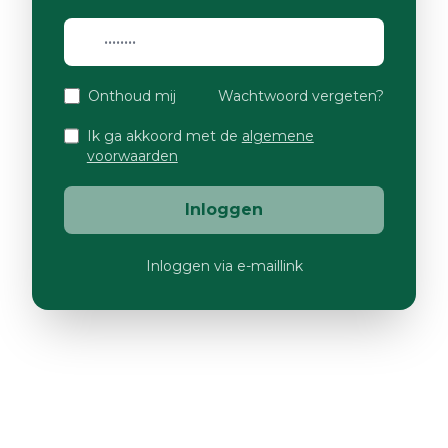
Onthoud mij
Wachtwoord vergeten?
Ik ga akkoord met de
algemene
voorwaarden
Inloggen
Inloggen via e-maillink