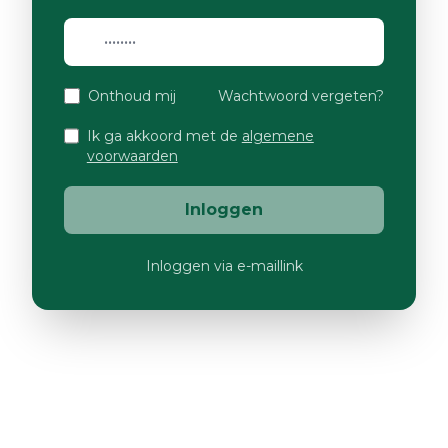
Onthoud mij
Wachtwoord vergeten?
Ik ga akkoord met de
algemene
voorwaarden
Inloggen
Inloggen via e-maillink