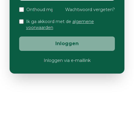
Onthoud mij
Wachtwoord vergeten?
Ik ga akkoord met de
algemene
voorwaarden
Inloggen
Inloggen via e-maillink