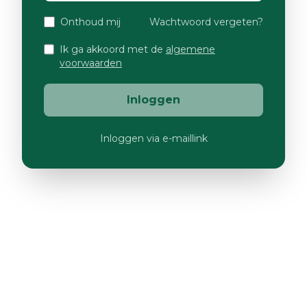
Onthoud mij
Wachtwoord vergeten?
Ik ga akkoord met de
algemene
voorwaarden
Inloggen
Inloggen via e-maillink