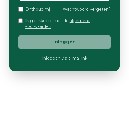
Onthoud mij
Wachtwoord vergeten?
Ik ga akkoord met de
algemene
voorwaarden
Inloggen
Inloggen via e-maillink