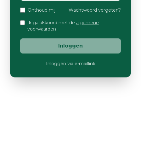
Onthoud mij
Wachtwoord vergeten?
Ik ga akkoord met de
algemene
voorwaarden
Inloggen
Inloggen via e-maillink