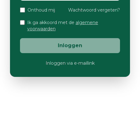
Onthoud mij
Wachtwoord vergeten?
Ik ga akkoord met de
algemene
voorwaarden
Inloggen
Inloggen via e-maillink