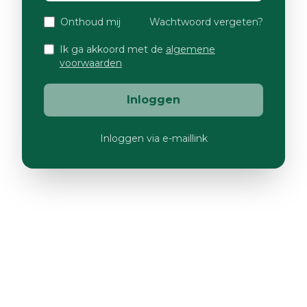
Onthoud mij
Wachtwoord vergeten?
Ik ga akkoord met de
algemene
voorwaarden
Inloggen
Inloggen via e-maillink