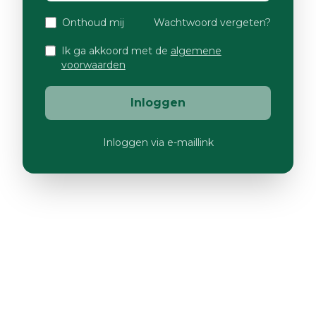
Onthoud mij
Wachtwoord vergeten?
Ik ga akkoord met de
algemene
voorwaarden
Inloggen
Inloggen via e-maillink