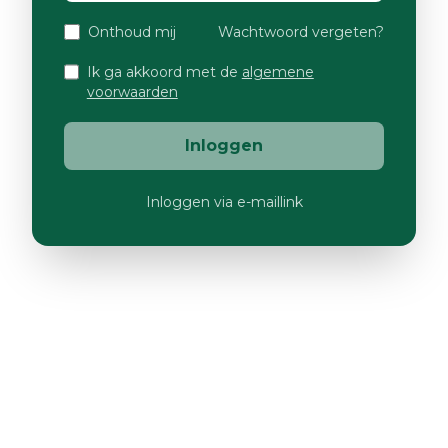
Onthoud mij
Wachtwoord vergeten?
Ik ga akkoord met de
algemene
voorwaarden
Inloggen
Inloggen via e-maillink