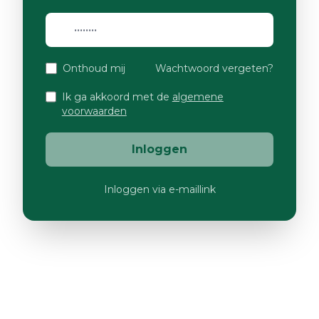
Onthoud mij
Wachtwoord vergeten?
Ik ga akkoord met de
algemene
voorwaarden
Inloggen
Inloggen via e-maillink