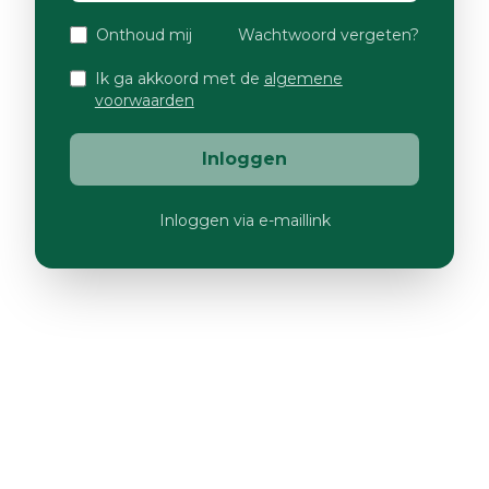
Onthoud mij
Wachtwoord vergeten?
Ik ga akkoord met de
algemene
voorwaarden
Inloggen
Inloggen via e-maillink