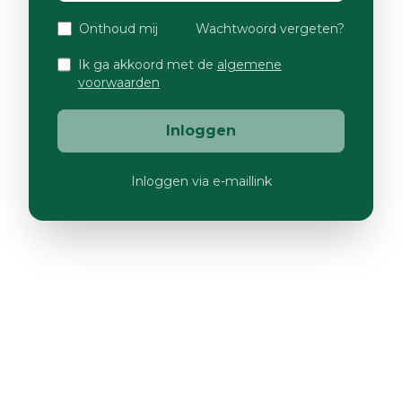
Onthoud mij
Wachtwoord vergeten?
Ik ga akkoord met de
algemene
voorwaarden
Inloggen
Inloggen via e-maillink