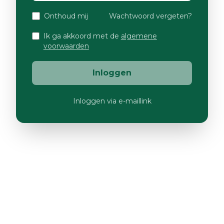
Onthoud mij
Wachtwoord vergeten?
Ik ga akkoord met de
algemene
voorwaarden
Inloggen
Inloggen via e-maillink