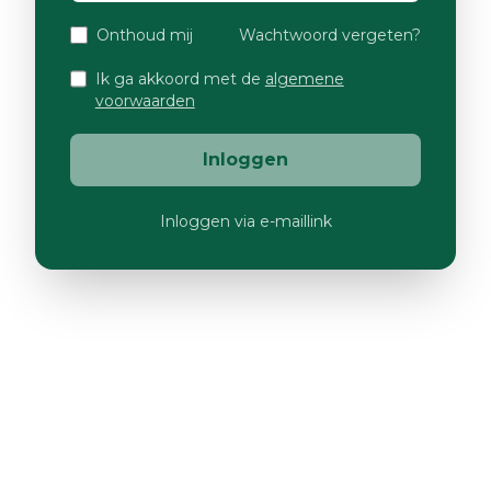
Onthoud mij
Wachtwoord vergeten?
Ik ga akkoord met de
algemene
voorwaarden
Inloggen
Inloggen via e-maillink