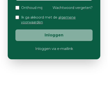
Onthoud mij
Wachtwoord vergeten?
Ik ga akkoord met de
algemene
voorwaarden
Inloggen
Inloggen via e-maillink