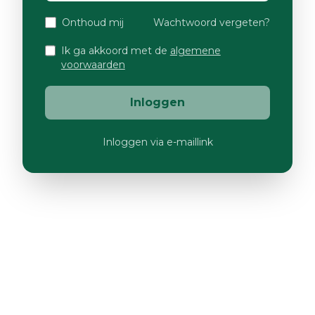
Onthoud mij
Wachtwoord vergeten?
Ik ga akkoord met de
algemene
voorwaarden
Inloggen
Inloggen via e-maillink