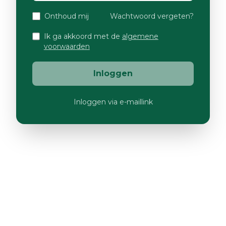
Onthoud mij
Wachtwoord vergeten?
Ik ga akkoord met de
algemene
voorwaarden
Inloggen
Inloggen via e-maillink