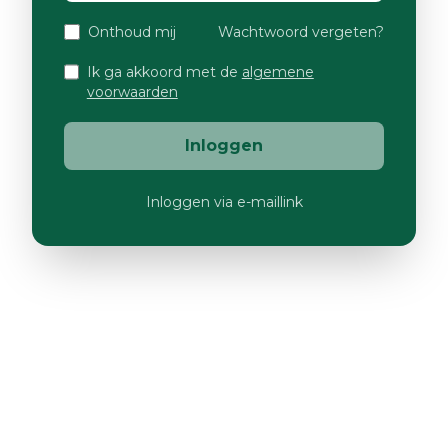
Onthoud mij
Wachtwoord vergeten?
Ik ga akkoord met de
algemene
voorwaarden
Inloggen
Inloggen via e-maillink