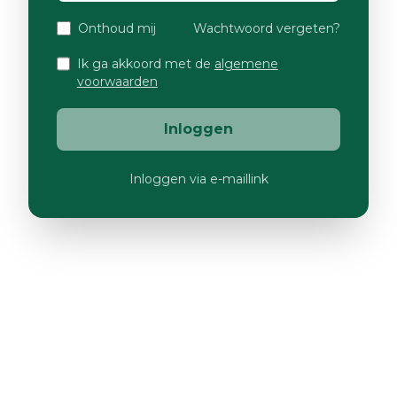
Onthoud mij
Wachtwoord vergeten?
Ik ga akkoord met de
algemene
voorwaarden
Inloggen
Inloggen via e-maillink