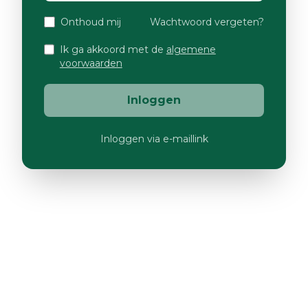
Onthoud mij
Wachtwoord vergeten?
Ik ga akkoord met de
algemene
voorwaarden
Inloggen
Inloggen via e-maillink