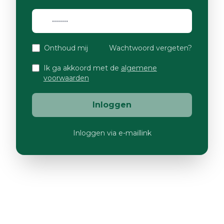
Onthoud mij
Wachtwoord vergeten?
Ik ga akkoord met de
algemene
voorwaarden
Inloggen
Inloggen via e-maillink