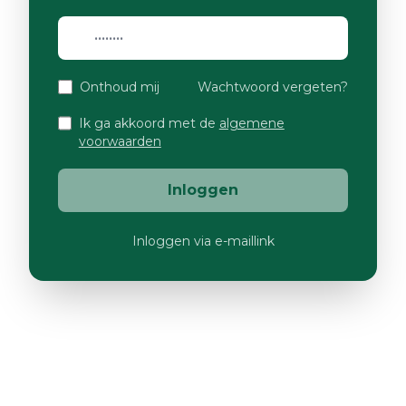
Onthoud mij
Wachtwoord vergeten?
Ik ga akkoord met de
algemene
voorwaarden
Inloggen
Inloggen via e-maillink