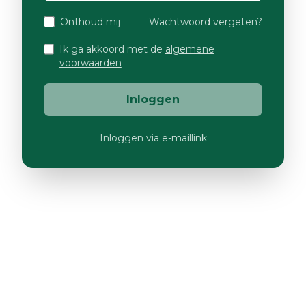
Onthoud mij
Wachtwoord vergeten?
Ik ga akkoord met de
algemene
voorwaarden
Inloggen
Inloggen via e-maillink