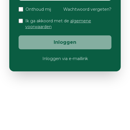
Onthoud mij
Wachtwoord vergeten?
Ik ga akkoord met de
algemene
voorwaarden
Inloggen
Inloggen via e-maillink