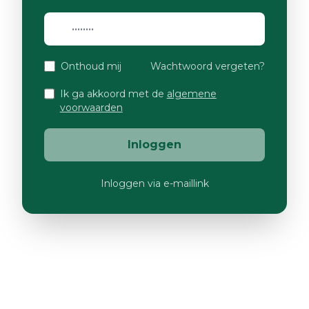
Onthoud mij
Wachtwoord vergeten?
Ik ga akkoord met de
algemene
voorwaarden
Inloggen
Inloggen via e-maillink