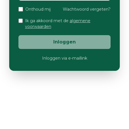
Onthoud mij
Wachtwoord vergeten?
Ik ga akkoord met de
algemene
voorwaarden
Inloggen
Inloggen via e-maillink