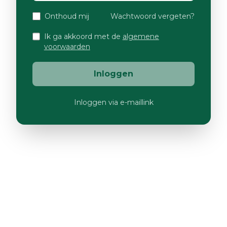
Onthoud mij
Wachtwoord vergeten?
Ik ga akkoord met de
algemene
voorwaarden
Inloggen
Inloggen via e-maillink