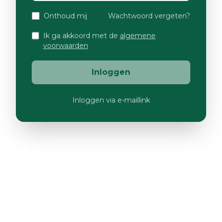
Onthoud mij
Wachtwoord vergeten?
Ik ga akkoord met de
algemene
voorwaarden
Inloggen
Inloggen via e-maillink