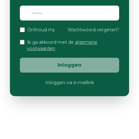
Onthoud mij
Wachtwoord vergeten?
Ik ga akkoord met de
algemene
voorwaarden
Inloggen
Inloggen via e-maillink