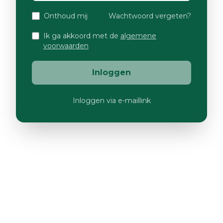
Onthoud mij
Wachtwoord vergeten?
Ik ga akkoord met de
algemene
voorwaarden
Inloggen
Inloggen via e-maillink