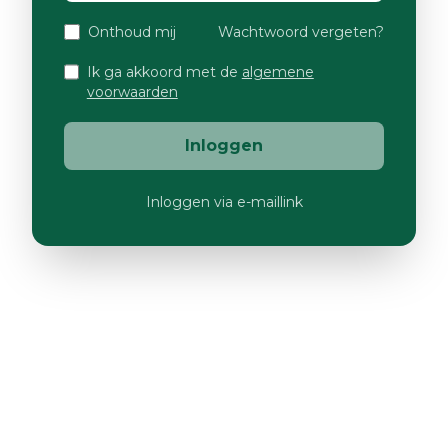
Onthoud mij
Wachtwoord vergeten?
Ik ga akkoord met de
algemene
voorwaarden
Inloggen
Inloggen via e-maillink